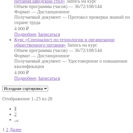
питания шведский стол»
Запись на курс
Объем программы (часов) —
36/72/108/144
Формат —
Дистанционное
Получаемый документ —
Протокол проверки знаний по
охране труда
4 000
₽
Подробнее
Записаться
Курс «Специалист по технологии и организации
общественного питания»
Запись на курс
Объем программы (часов) —
36/72/108/144
Формат —
Дистанционное
Получаемый документ —
Удостоверение о повышении
квалификации
4 000
₽
Подробнее
Записаться
Отображение 1–25 из 28
1
2
→
Навигация
1
2
Далее