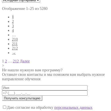
Отображение 1–25 из 5280
1
2
3
4
…
210
211
212
→
Навигация
1
2
…
212
Далее
>
по
Не нашли нужную вам программу?
записям
Оставьте свои контакты и мы поможем вам выбрать нужное
направление обучения
Даю согласие на обработку
персональных данных