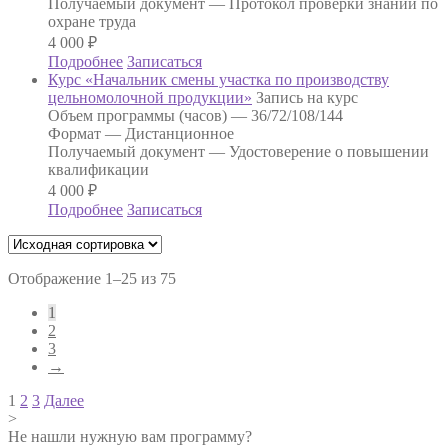
Получаемый документ —
Протокол проверки знаний по
охране труда
4 000
₽
Подробнее
Записаться
Курс «Начальник смены участка по производству
цельномолочной продукции»
Запись на курс
Объем программы (часов) —
36/72/108/144
Формат —
Дистанционное
Получаемый документ —
Удостоверение о повышении
квалификации
4 000
₽
Подробнее
Записаться
Отображение 1–25 из 75
1
2
3
→
Навигация
1
2
3
Далее
>
по
Не нашли нужную вам программу?