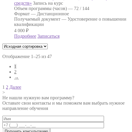
средств»
Запись на курс
Объем программы (часов) —
72 / 144
Формат —
Дистанционное
Получаемый документ —
Удостоверение о повышении
квалификации
4 000
₽
Подробнее
Записаться
Отображение 1–25 из 47
1
2
→
Навигация
1
2
Далее
>
по
Не нашли нужную вам программу?
записям
Оставьте свои контакты и мы поможем вам выбрать нужное
направление обучения