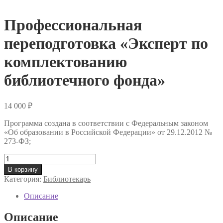
Профессиональная
переподготовка «Эксперт по
комплектованию
библиотечного фонда»
14 000
₽
Программа создана в соответствии с Федеральным законом
«Об образовании в Российской Федерации» от 29.12.2012 №
273-ФЗ;
Количество
товара
В корзину
Профессиональная
Категория:
Библиотекарь
переподготовка
«Эксперт
Описание
по
комплектованию
Описание
библиотечного